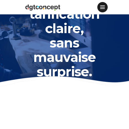
tarification
claire,
sans
mauvaise
surprise.
Trois formules adaptées à votre
organisation — de la PME à
l'entreprise internationale. Tous les
tarifs sont en euros HT.