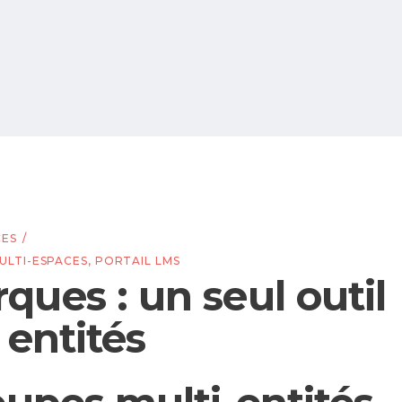
CES
ULTI-ESPACES
,
PORTAIL LMS
ues : un seul outil
 entités