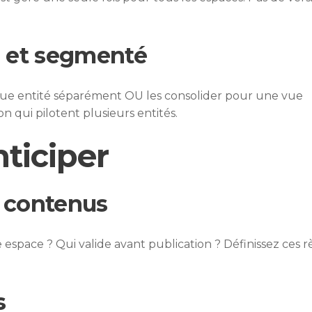
é et segmenté
aque entité séparément OU les consolider pour une vue
n qui pilotent plusieurs entités.
nticiper
 contenus
space ? Qui valide avant publication ? Définissez ces r
s